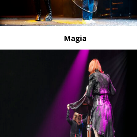
Perché scegliere un
Perché scegliere uno spet
e un impatto scenico ideale
Magia
30 maggio 2026
Show internazionale
Show internazionale vs prod
valore percepito per eventi 
28 maggio 2026
Come ingaggiare un
Come ingaggiare un bubble 
format e affidabilità per eve