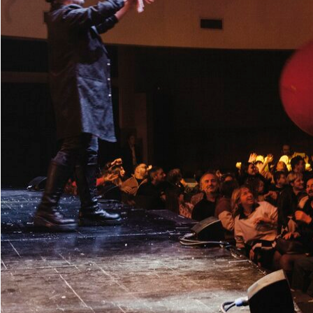
Come programmare uno spetta
cartellone per un evento ch
26 aprile 2026
Artisti europei per e
Come scegliere artisti europ
internazionale per gala, c
24 aprile 2026
Spettacolo bolle ada
Uno spettacolo bolle adatto
rende perfetto per teatri e
22 aprile 2026