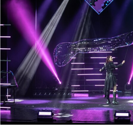
20 maggio 2026
Trend spettacoli vis
Trend spettacoli visuali 20
scelte che fanno davvero 
18 maggio 2026
Come prenotare spet
Come prenotare spettacolo b
scegliere un live show visi
16 maggio 2026
Guida booking spett
Guida booking spettacolo bol