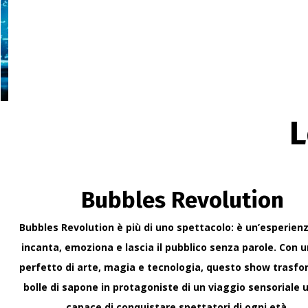
Format visuale per n
Format visuale per navi da
alto impatto per pubblici d
17 giugno 2026
Spettacolo teatrale 
L
Spettacolo teatrale per pa
memorabile che coinvolga f
15 giugno 2026
Bubbles Revolution
Tendenze intratten
Bubbles Revolution è più di uno spettacolo: è un’esperien
Le tendenze intratteniment
incanta, emoziona e lascia il pubblico senza parole. Con 
live capaci di coinvolgere 
perfetto di arte, magia e tecnologia, questo show trasfo
13 giugno 2026
bolle di sapone in protagoniste di un viaggio sensoriale u
capace di conquistare spettatori di ogni età.