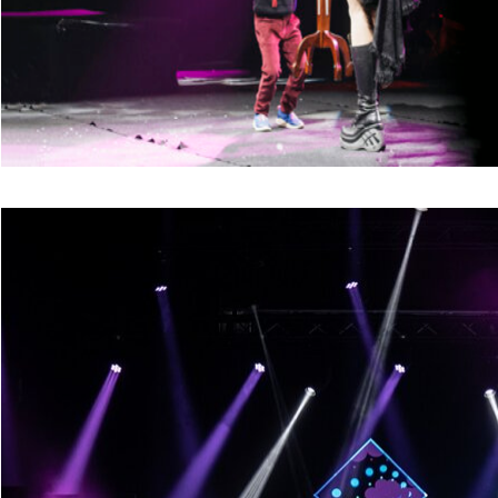
26 maggio 2026
Guida booking spett
Guida booking spettacolo v
venue, tecnica e artisti per 
24 maggio 2026
Come inserire uno sp
Come inserire spettacolo fam
pubblico, timing e posizio
22 maggio 2026
Performance con bol
Performance con bolle giga
festival, gala ed eventi di 