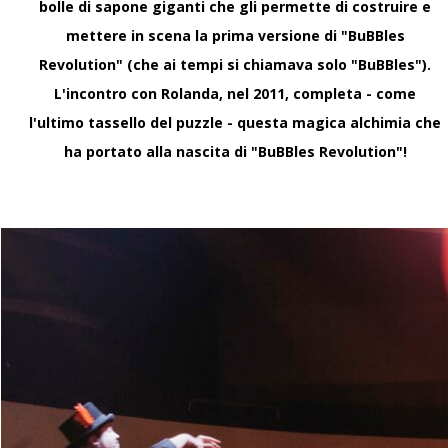
bolle di sapone giganti che gli permette di costruire e
Guida ai migliori spettacol
scegliere un format elega
mettere in scena la prima versione di "BuBBles
Revolution" (che ai tempi si chiamava solo "BuBBles").
2 maggio 2026
L'incontro con Rolanda, nel 2011, completa - come
l'ultimo tassello del puzzle - questa magica alchimia che
Intrattenimento teat
ha portato alla nascita di "BuBBles Revolution"!
Intrattenimento teatrale pe
coinvolgente che parli davv
30 aprile 2026
Show per festival fa
Come scegliere uno show per
e appeal trasversale per og
28 aprile 2026
Come programmare u