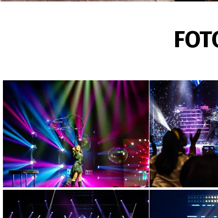
Bubble artist: quand
Bubble artist non significa
stupire teatri, festival ed 
FOT
20 aprile 2026
Come scegliere uno 
Come scegliere uno show visu
valutare impatto, qualità sc
18 aprile 2026
Artista di bolle di 
Un artista di bolle di sapo
per teatri, festival ed event
16 aprile 2026