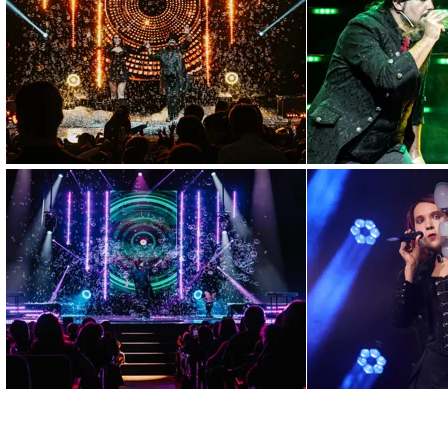
Performance artisti
La performance artistica co
visiva e perfetta per teatri,
11 aprile 2026
Spettacolo elegante
Come scegliere uno spettac
prestigio e coinvolgimento 
10 aprile 2026
Quanto costa uno sp
Quanto costa uno spettacolo
incide davvero sul valore 
9 aprile 2026