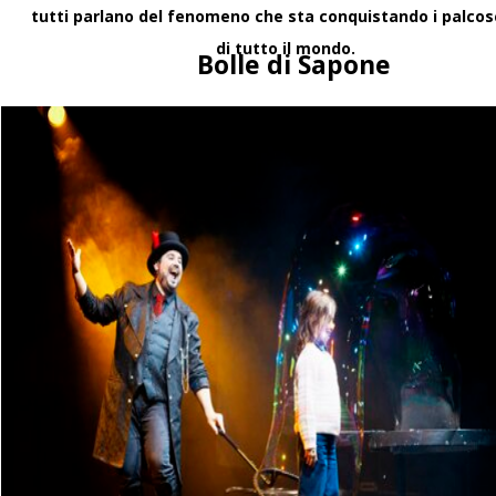
tutti parlano del fenomeno che sta conquistando i palcos
Numero artistico per
di tutto il mondo.
Bolle di Sapone
Come scegliere un numero a
Idee, criteri e errori da evi
5 giugno 2026
Show di bolle elegan
Uno show di bolle elegante 
raffinate e adatte a pubblic
3 giugno 2026
Spettacoli teatrali 
Spettacoli teatrali per pub
memorabili per teatri, festi
1 giugno 2026