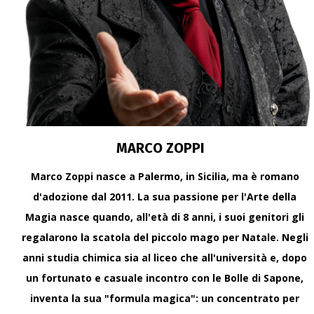
trasversale per teatri, gala 
8 maggio 2026
Come ingaggiare artis
Come ingaggiare artisti inte
scegliere spettacoli di livel
6 maggio 2026
MARCO ZOPPI
Marco Zoppi nasce a Palermo, in Sicilia, ma è romano
Spettacolo visuale 
d'adozione dal 2011. La sua passione per l'Arte della
Spettacolo visuale per pr
Magia nasce quando, all'età di 8 anni, i suoi genitori gli
pubblico, con impatto ele
regalarono la scatola del piccolo mago per Natale. Negli
4 maggio 2026
anni studia chimica sia al liceo che all'università e, dopo
un fortunato e casuale incontro con le Bolle di Sapone,
I migliori spettacoli 
inventa la sua "formula magica": un concentrato per