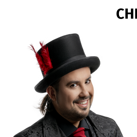
show visivo elegante per te
CH
14 maggio 2026
Spettacolo familiare
Come scegliere uno spettaco
richiamo trasversale e fort
12 maggio 2026
Show artistico per g
Come scegliere uno show ar
valore per ospiti, brand e 
10 maggio 2026
Spettacolo elegante 
Spettacolo elegante per pla