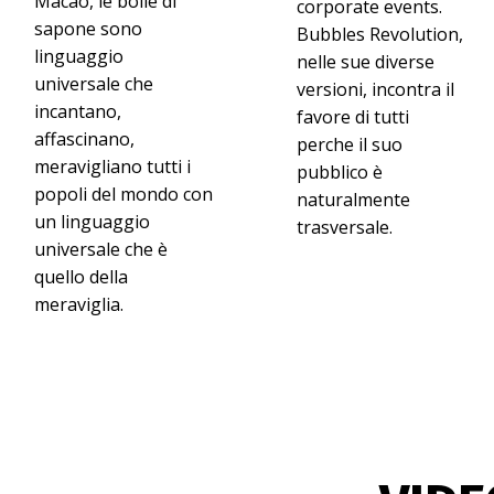
Macao, le bolle di
corporate events.
sapone sono
Bubbles Revolution,
linguaggio
nelle sue diverse
Show internazionale 
universale che
versioni, incontra il
Show internazionale per eve
incantano,
favore di tutti
pensata per teatri, festiva
affascinano,
perche il suo
meravigliano tutti i
5 aprile 2026
pubblico è
popoli del mondo con
naturalmente
un linguaggio
trasversale.
Intrattenimento visi
universale che è
quello della
Intrattenimento visivo per 
elegante, memorabile e da
meraviglia.
4 aprile 2026
Artista di bolle di s
Artista di bolle di sapone 
pensato per stupire pubbli