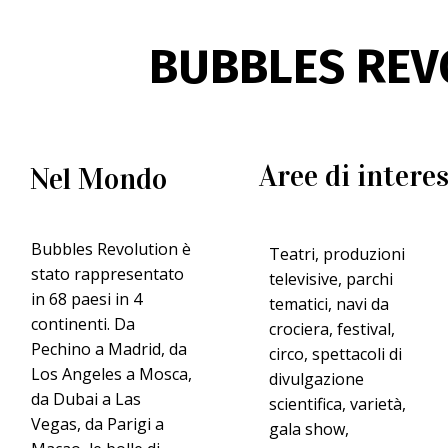
Artisti italiani per e
BUBBLES REV
Artisti italiani per eventi i
d'impatto per teatri, festiv
8 aprile 2026
Aree di intere
Nel Mondo
Spettacolo per famig
Come scegliere uno spettac
Bubbles Revolution è
Teatri, produzioni
appeal trasversale per teatr
stato rappresentato
televisive, parchi
7 aprile 2026
in 68 paesi in 4
tematici, navi da
continenti. Da
crociera, festival,
Pechino a Madrid, da
Spettacolo visivo s
circo, spettacoli di
Los Angeles a Mosca,
divulgazione
Lo spettacolo visivo senza
da Dubai a Las
scientifica, varietà,
eleganza scenica e appeal 
Vegas, da Parigi a
gala show,
6 aprile 2026