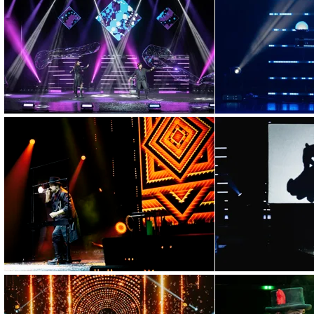
Spettacolo di magia 
Come scegliere uno spettac
scenico e valore per teatri,
14 aprile 2026
Intrattenimento per 
Intrattenimento per centri 
per aumentare permanenza, 
13 aprile 2026
Show per festival di
Come scegliere uno show per
artistica e pubblico trasver
12 aprile 2026