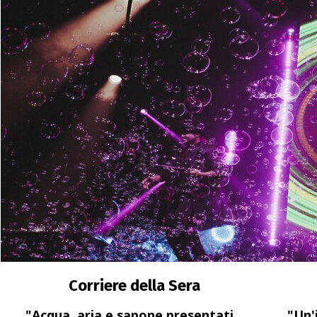
Guida all’intrattenim
Guida intrattenimento famil
programma elegante, inclu
27 luglio 2026
Intrattenimento per 
Intrattenimento per produz
per varietà, gala e prime s
25 luglio 2026
Spettacolo per navi
Corriere della Sera
Uno spettacolo per navi cr
bubble show d'autore crea
"Acqua, aria e sapone presentati
"Un'