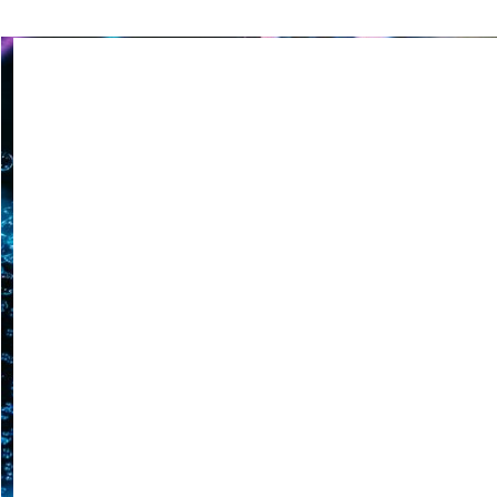
Come serve la lingua in sp
immagini, ritmo, presenza s
23 giugno 2026
Spettacolo non verb
Uno spettacolo non verbale
scenico e accessibilità per t
21 giugno 2026
Guida show visuali 
Guida show visuali per azi
con criteri chiari, visione ar
19 giugno 2026