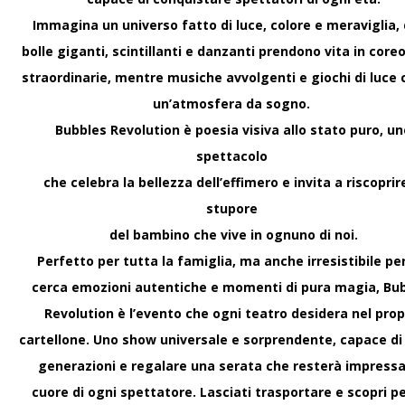
Show per crociere c
Immagina un universo fatto di luce, colore e meraviglia,
bolle giganti, scintillanti e danzanti prendono vita in core
Show per crociere eleganti 
il palinsesto e lasci un ric
straordinarie, mentre musiche avvolgenti e giochi di luce
un’atmosfera da sogno.
11 giugno 2026
Bubbles Revolution è poesia visiva allo stato puro, un
spettacolo
Migliori show family 
che celebra la bellezza dell’effimero e invita a riscoprir
Come scegliere i migliori sho
stupore
per coinvolgere pubblico d
del bambino che vive in ognuno di noi.
9 giugno 2026
Perfetto per tutta la famiglia, ma anche irresistibile per
cerca emozioni autentiche e momenti di pura magia, Bu
Spettacolo bolle per
Revolution è l’evento che ogni teatro desidera nel prop
Spettacolo bolle per teatr
cartellone. Uno show universale e sorprendente, capace di 
live show elegante, visivo 
generazioni e regalare una serata che resterà impressa
7 giugno 2026
cuore di ogni spettatore. Lasciati trasportare e scopri p