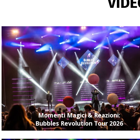
VIDE
3 aprile 2026
Show di bolle di sa
Uno show di bolle di sapone
eleganti, memorabili e adat
2 aprile 2026
Bubbles Revolution: 
Lo spettacolo di bolle di sa
universale e perfetto per ev
1 aprile 2026
Momenti Magici & Reazioni:
Bubbles Revolution Tour 2026